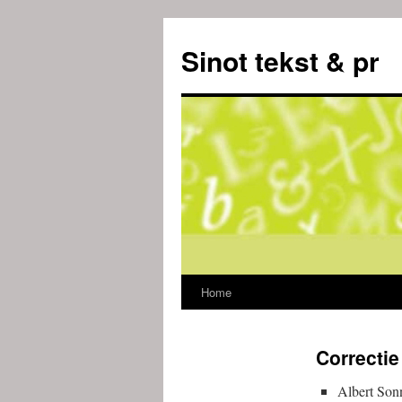
Sinot tekst & pr
Home
Ga
naar
Correctie
de
Albert Sonn
inhoud