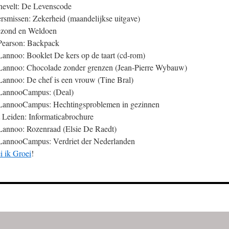
nevelt: De Levenscode
rsmissen: Zekerheid (maandelijkse uitgave)
ezond en Weldoen
 Pearson: Backpack
Lannoo: Booklet De kers op de taart (cd-rom)
 Lannoo: Chocolade zonder grenzen (Jean-Pierre Wybauw)
Lannoo: De chef is een vrouw (Tine Bral)
 LannooCampus: (Deal)
 LannooCampus: Hechtingsproblemen in gezinnen
t Leiden: Informaticabrochure
 Lannoo: Rozenraad (Elsie De Raedt)
 LannooCampus: Verdriet der Nederlanden
i ik Groei
!