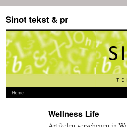
Sinot tekst & pr
Ga
Home
naar
Wellness Life
de
Artikelen verschenen in We
inhoud